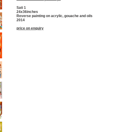
Sati 1
24x36inches
Reverse painting on acrylic, gouache and oils
2014
price on enquiry