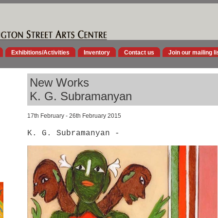
Exhibitions/Activities
Inventory
Contact us
Join our mailing li
New Works
K. G. Subramanyan
17th February - 26th February 2015
K. G. Subramanyan -