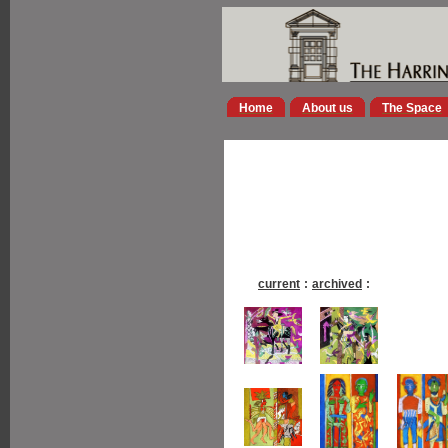
Home
About us
The Space
current
:
archived
: