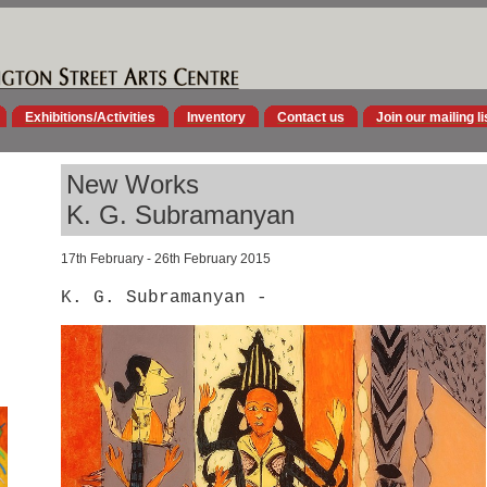
Exhibitions/Activities
Inventory
Contact us
Join our mailing li
New Works
K. G. Subramanyan
17th February - 26th February 2015
K. G. Subramanyan -