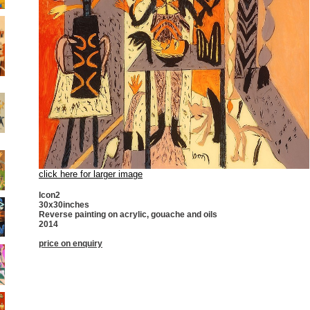
click here for larger image
Icon2
30x30inches
Reverse painting on acrylic, gouache and oils
2014
price on enquiry