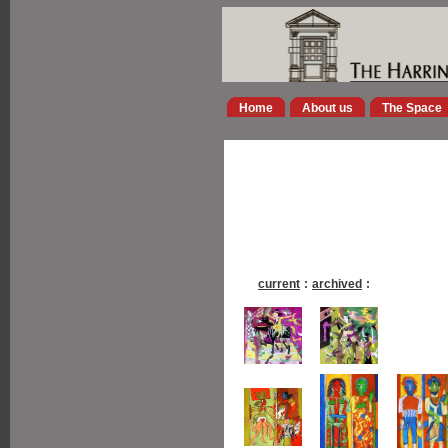
Home
About us
The Space
current
:
archived
: